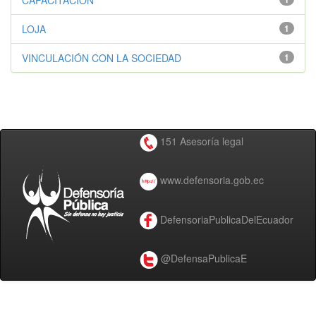
CAPACITACIÓN
LOJA
1
VINCULACIÓN CON LA SOCIEDAD
1
151 Asesoría legal
www.defensoria.gob.ec
DefensoriaPublicaDelEcuador
@DefensaPublicaE