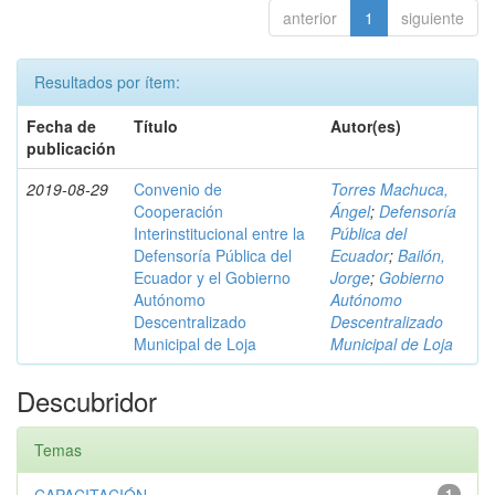
anterior
1
siguiente
Resultados por ítem:
Fecha de
Título
Autor(es)
publicación
2019-08-29
Convenio de
Torres Machuca,
Cooperación
Ángel
;
Defensoría
Interinstitucional entre la
Pública del
Defensoría Pública del
Ecuador
;
Bailón,
Ecuador y el Gobierno
Jorge
;
Gobierno
Autónomo
Autónomo
Descentralizado
Descentralizado
Municipal de Loja
Municipal de Loja
Descubridor
Temas
1