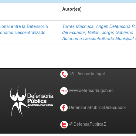
Autor(es)
ional entre la Defensoría
Torres Machuca, Ángel
;
Defensoría Pú
utónomo Descentralizado
del Ecuador
;
Bailón, Jorge
;
Gobierno
Autónomo Descentralizado Municipal 
151 Asesoría legal
www.defensoria.gob.ec
DefensoriaPublicaDelEcuador
@DefensaPublicaE