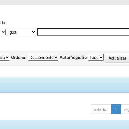
eda.
Ordenar
Autor/registro
anterior
1
si