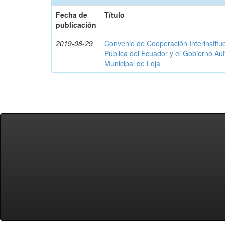
Fecha de
Título
publicación
2019-08-29
Convenio de Cooperación Interinstituc
Pública del Ecuador y el Gobierno A
Municipal de Loja