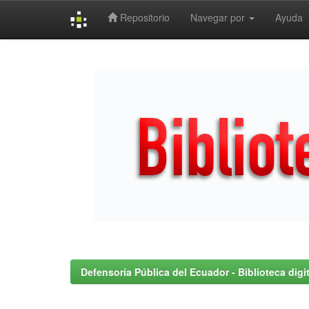
Repositorio
Navegar por
Ayuda
Skip
navigation
Defensoría Pública del Ecuador - Biblioteca digit