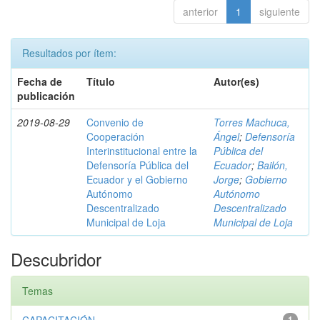
anterior
1
siguiente
Resultados por ítem:
Fecha de
Título
Autor(es)
publicación
2019-08-29
Convenio de
Torres Machuca,
Cooperación
Ángel
;
Defensoría
Interinstitucional entre la
Pública del
Defensoría Pública del
Ecuador
;
Bailón,
Ecuador y el Gobierno
Jorge
;
Gobierno
Autónomo
Autónomo
Descentralizado
Descentralizado
Municipal de Loja
Municipal de Loja
Descubridor
Temas
1