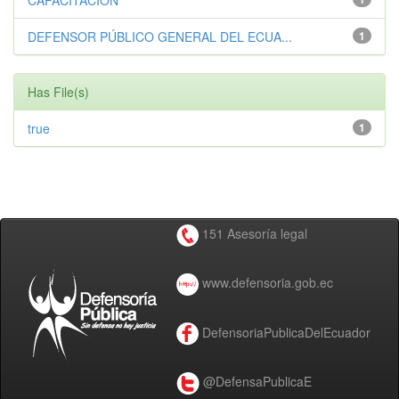
CAPACITACIÓN
DEFENSOR PÚBLICO GENERAL DEL ECUA...
1
Has File(s)
true
1
151 Asesoría legal
www.defensoria.gob.ec
DefensoriaPublicaDelEcuador
@DefensaPublicaE