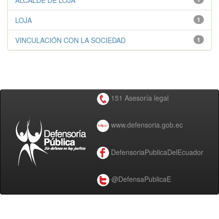
ALCALDE DE LOJA
LOJA
1
VINCULACIÓN CON LA SOCIEDAD
1
151 Asesoría legal
www.defensoria.gob.ec
DefensoriaPublicaDelEcuador
@DefensaPublicaE