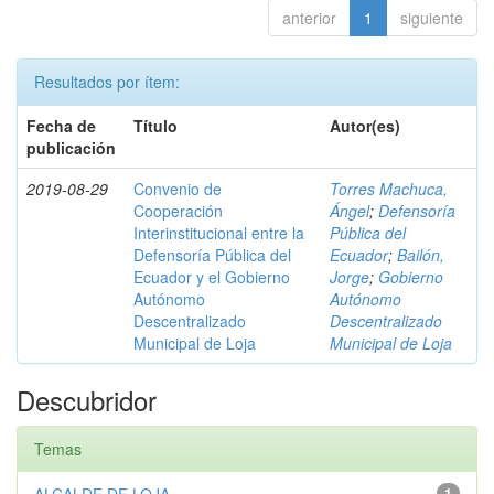
anterior
1
siguiente
Resultados por ítem:
Fecha de
Título
Autor(es)
publicación
2019-08-29
Convenio de
Torres Machuca,
Cooperación
Ángel
;
Defensoría
Interinstitucional entre la
Pública del
Defensoría Pública del
Ecuador
;
Bailón,
Ecuador y el Gobierno
Jorge
;
Gobierno
Autónomo
Autónomo
Descentralizado
Descentralizado
Municipal de Loja
Municipal de Loja
Descubridor
Temas
1