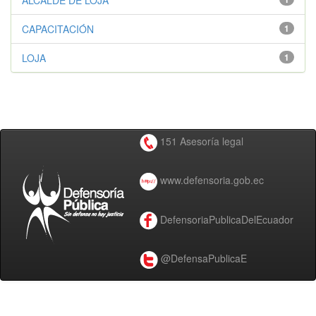
ALCALDE DE LOJA
CAPACITACIÓN
1
LOJA
1
151 Asesoría legal
www.defensoria.gob.ec
DefensoriaPublicaDelEcuador
@DefensaPublicaE