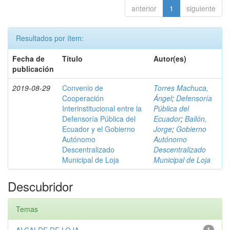
anterior
1
siguiente
Resultados por ítem:
Fecha de
Título
Autor(es)
publicación
2019-08-29
Convenio de
Torres Machuca,
Cooperación
Ángel
;
Defensoría
Interinstitucional entre la
Pública del
Defensoría Pública del
Ecuador
;
Bailón,
Ecuador y el Gobierno
Jorge
;
Gobierno
Autónomo
Autónomo
Descentralizado
Descentralizado
Municipal de Loja
Municipal de Loja
Descubridor
Temas
1