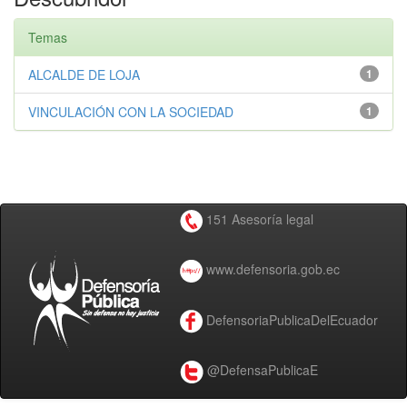
Temas
ALCALDE DE LOJA
1
VINCULACIÓN CON LA SOCIEDAD
1
151 Asesoría legal
www.defensoria.gob.ec
DefensoriaPublicaDelEcuador
@DefensaPublicaE