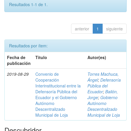
Resultados 1-1 de 1.
anterior
1
siguiente
Resultados por ítem:
Fecha de
Título
Autor(es)
publicación
2019-08-29
Convenio de
Torres Machuca,
Cooperación
Ángel
;
Defensoría
Interinstitucional entre la
Pública del
Defensoría Pública del
Ecuador
;
Bailón,
Ecuador y el Gobierno
Jorge
;
Gobierno
Autónomo
Autónomo
Descentralizado
Descentralizado
Municipal de Loja
Municipal de Loja
Descubridor