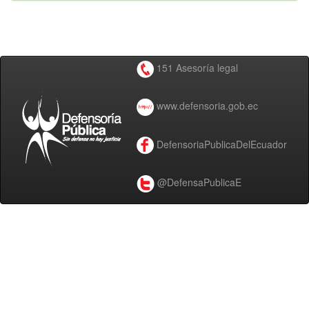
151 Asesoría legal
www.defensoria.gob.ec
DefensoriaPublicaDelEcuador
@DefensaPublicaE