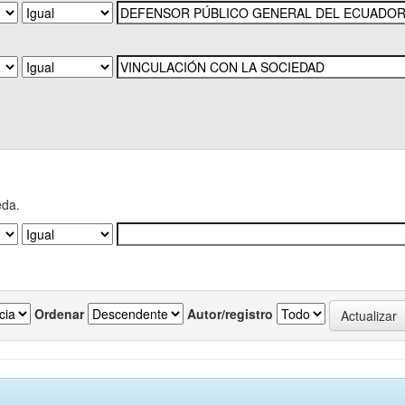
eda.
Ordenar
Autor/registro