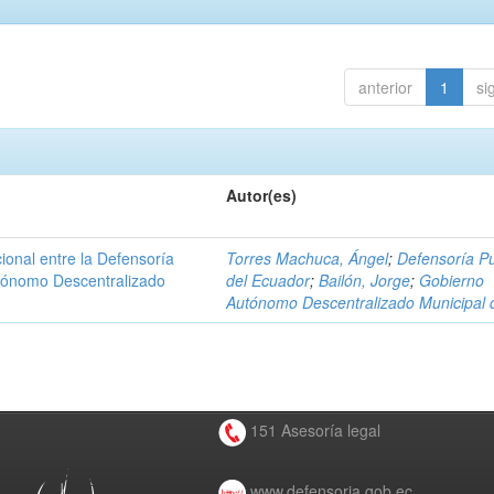
anterior
1
si
Autor(es)
ional entre la Defensoría
Torres Machuca, Ángel
;
Defensoría Pú
utónomo Descentralizado
del Ecuador
;
Bailón, Jorge
;
Gobierno
Autónomo Descentralizado Municipal 
151 Asesoría legal
www.defensoria.gob.ec