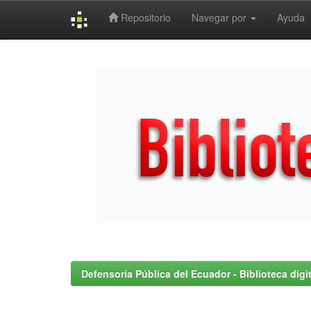
Repositorio
Navegar por
Ayuda
Skip
navigation
Defensoría Pública del Ecuador - Biblioteca digit