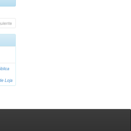
guiente
blica
de Loja