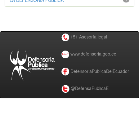
LA DEFENSORÍA PÚBLICA
151 Asesoría legal
www.defensoria.gob.ec
DefensoriaPublicaDelEcuador
@DefensaPublicaE