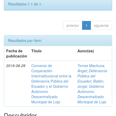
Resultados 1-1 de 1.
anterior
1
siguiente
Resultados por ítem:
Fecha de
Título
Autor(es)
publicación
2019-08-29
Convenio de
Torres Machuca,
Cooperación
Ángel
;
Defensoría
Interinstitucional entre la
Pública del
Defensoría Pública del
Ecuador
;
Bailón,
Ecuador y el Gobierno
Jorge
;
Gobierno
Autónomo
Autónomo
Descentralizado
Descentralizado
Municipal de Loja
Municipal de Loja
Descubridor