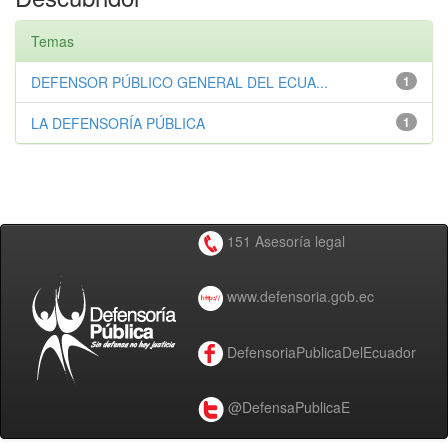
Temas
DEFENSOR PÚBLICO GENERAL DEL ECUA...
1
LA DEFENSORÍA PÚBLICA
1
151 Asesoría legal
www.defensoria.gob.ec
DefensoriaPublicaDelEcuador
@DefensaPublicaE