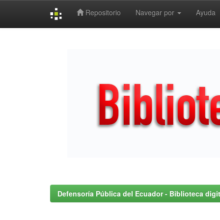
Repositorio
Navegar por
Ayuda
Skip
navigation
Defensoría Pública del Ecuador - Biblioteca digit