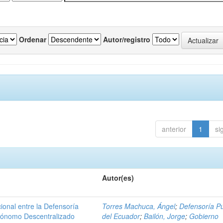
Ordenar
Autor/registro
anterior
1
si
Autor(es)
ional entre la Defensoría
Torres Machuca, Ángel
;
Defensoría Pú
utónomo Descentralizado
del Ecuador
;
Bailón, Jorge
;
Gobierno