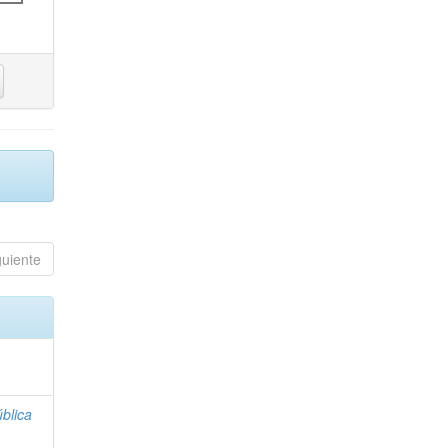
guiente
blica