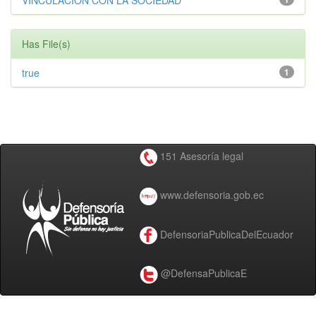
VINCULACIÓN CON LA SOCIEDAD
Has File(s)
true
1
151 Asesoría legal
www.defensoria.gob.ec
DefensoriaPublicaDelEcuador
@DefensaPublicaE