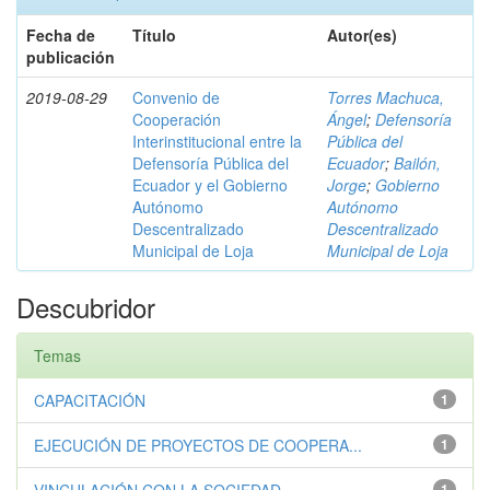
Fecha de
Título
Autor(es)
publicación
2019-08-29
Convenio de
Torres Machuca,
Cooperación
Ángel
;
Defensoría
Interinstitucional entre la
Pública del
Defensoría Pública del
Ecuador
;
Bailón,
Ecuador y el Gobierno
Jorge
;
Gobierno
Autónomo
Autónomo
Descentralizado
Descentralizado
Municipal de Loja
Municipal de Loja
Descubridor
Temas
CAPACITACIÓN
1
EJECUCIÓN DE PROYECTOS DE COOPERA...
1
1