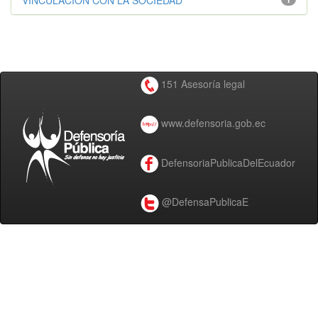
VINCULACIÓN CON LA SOCIEDAD
151 Asesoría legal
www.defensoria.gob.ec
DefensoriaPublicaDelEcuador
@DefensaPublicaE