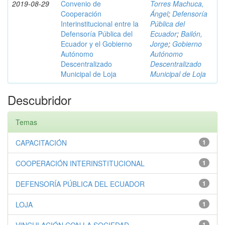
2019-08-29
Convenio de
Torres Machuca,
Cooperación
Ángel
;
Defensoría
Interinstitucional entre la
Pública del
Defensoría Pública del
Ecuador
;
Bailón,
Ecuador y el Gobierno
Jorge
;
Gobierno
Autónomo
Autónomo
Descentralizado
Descentralizado
Municipal de Loja
Municipal de Loja
Descubridor
Temas
CAPACITACIÓN
1
COOPERACIÓN INTERINSTITUCIONAL
1
DEFENSORÍA PÚBLICA DEL ECUADOR
1
LOJA
1
1