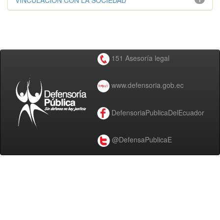
VINCULACIÓN CON LA SOCIEDAD
151 Asesoría legal
www.defensoria.gob.ec
DefensoriaPublicaDelEcuador
@DefensaPublicaE