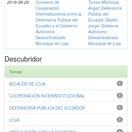
2019-08-29
Convenio de
Torres Machuca,
Cooperación
Ángel
;
Defensoría
Interinstitucional entre la
Pública del
Defensoría Pública del
Ecuador
;
Bailón,
Ecuador y el Gobierno
Jorge
;
Gobierno
Autónomo
Autónomo
Descentralizado
Descentralizado
Municipal de Loja
Municipal de Loja
Descubridor
Temas
ALCALDE DE LOJA
1
COOPERACIÓN INTERINSTITUCIONAL
1
DEFENSORÍA PÚBLICA DEL ECUADOR
1
LOJA
1
1