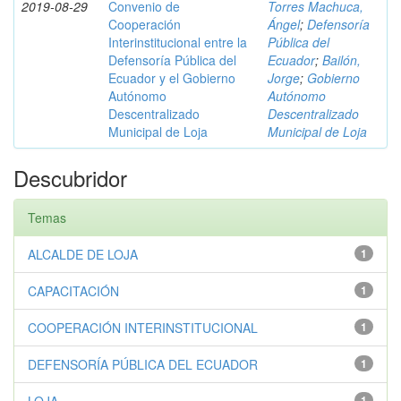
2019-08-29
Convenio de
Torres Machuca,
Cooperación
Ángel
;
Defensoría
Interinstitucional entre la
Pública del
Defensoría Pública del
Ecuador
;
Bailón,
Ecuador y el Gobierno
Jorge
;
Gobierno
Autónomo
Autónomo
Descentralizado
Descentralizado
Municipal de Loja
Municipal de Loja
Descubridor
Temas
ALCALDE DE LOJA
1
CAPACITACIÓN
1
COOPERACIÓN INTERINSTITUCIONAL
1
DEFENSORÍA PÚBLICA DEL ECUADOR
1
1