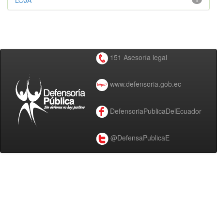
LOJA
151 Asesoría legal
www.defensoria.gob.ec
DefensoriaPublicaDelEcuador
@DefensaPublicaE