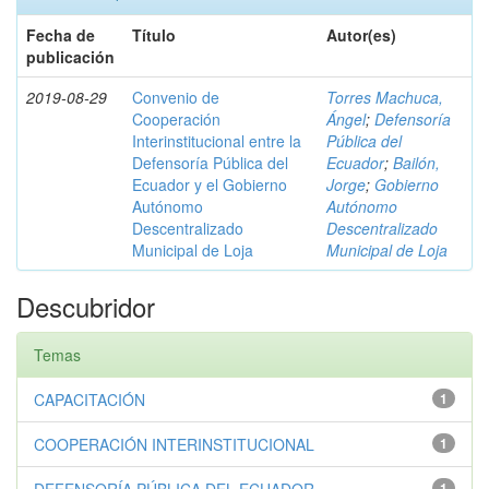
Fecha de
Título
Autor(es)
publicación
2019-08-29
Convenio de
Torres Machuca,
Cooperación
Ángel
;
Defensoría
Interinstitucional entre la
Pública del
Defensoría Pública del
Ecuador
;
Bailón,
Ecuador y el Gobierno
Jorge
;
Gobierno
Autónomo
Autónomo
Descentralizado
Descentralizado
Municipal de Loja
Municipal de Loja
Descubridor
Temas
CAPACITACIÓN
1
COOPERACIÓN INTERINSTITUCIONAL
1
1