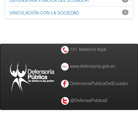
DEFENSORÍA PÚBLICA DEL ECUADOR
VINCULACIÓN CON LA SOCIEDAD
1
151 Asesoría legal
www.defensoria.gob.ec
DefensoriaPublicaDelEcuador
@DefensaPublicaE