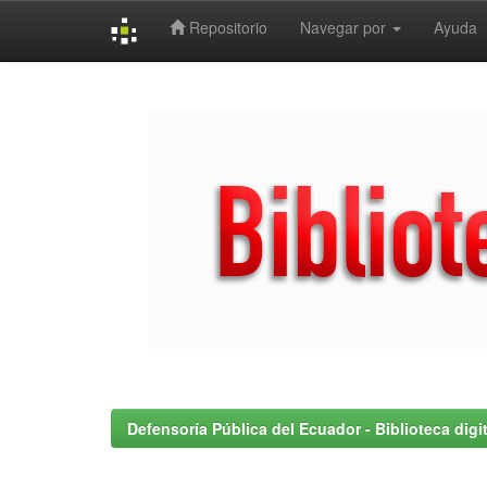
Repositorio
Navegar por
Ayuda
Skip
navigation
Defensoría Pública del Ecuador - Biblioteca digit