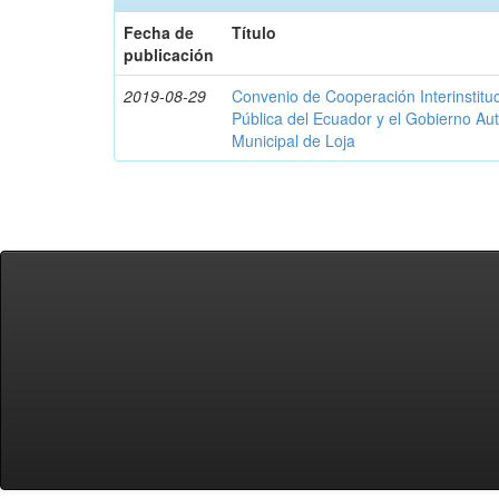
Fecha de
Título
publicación
2019-08-29
Convenio de Cooperación Interinstituc
Pública del Ecuador y el Gobierno A
Municipal de Loja