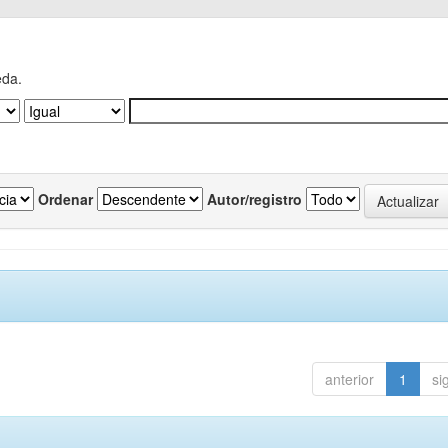
eda.
Ordenar
Autor/registro
anterior
1
si