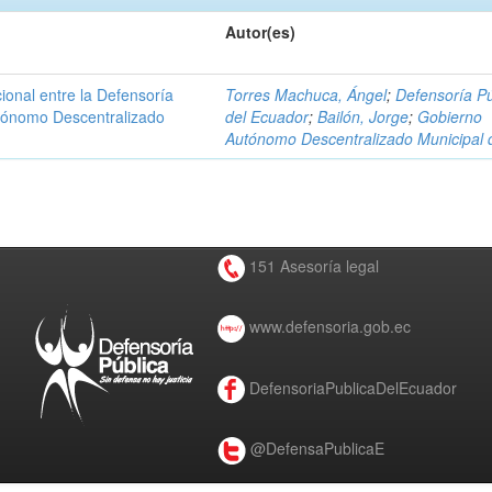
Autor(es)
ional entre la Defensoría
Torres Machuca, Ángel
;
Defensoría Pú
utónomo Descentralizado
del Ecuador
;
Bailón, Jorge
;
Gobierno
Autónomo Descentralizado Municipal 
151 Asesoría legal
www.defensoria.gob.ec
DefensoriaPublicaDelEcuador
@DefensaPublicaE