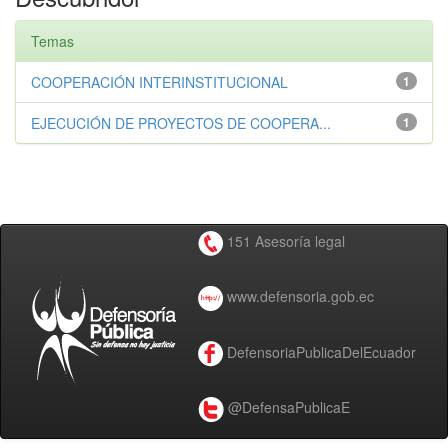
Temas
COOPERACIÓN INTERINSTITUCIONAL
1
EJECUCIÓN DE PROYECTOS DE COOPERA...
1
151 Asesoría legal
www.defensoria.gob.ec
DefensoriaPublicaDelEcuador
@DefensaPublicaE