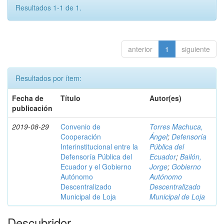
Resultados 1-1 de 1.
anterior
1
siguiente
Resultados por ítem:
Fecha de
Título
Autor(es)
publicación
2019-08-29
Convenio de
Torres Machuca,
Cooperación
Ángel
;
Defensoría
Interinstitucional entre la
Pública del
Defensoría Pública del
Ecuador
;
Bailón,
Ecuador y el Gobierno
Jorge
;
Gobierno
Autónomo
Autónomo
Descentralizado
Descentralizado
Municipal de Loja
Municipal de Loja
Descubridor