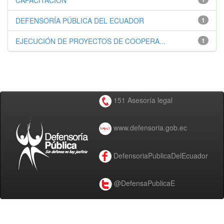
CAPACITACIÓN
DEFENSORÍA PÚBLICA DEL ECUADOR
1
EJECUCIÓN DE PROYECTOS DE COOPERA...
1
151 Asesoría legal
www.defensoria.gob.ec
DefensoriaPublicaDelEcuador
@DefensaPublicaE