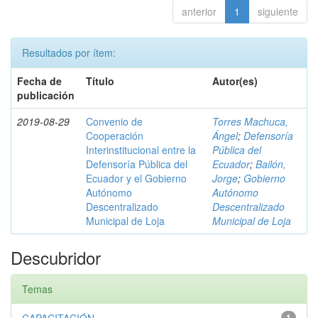
anterior
1
siguiente
Resultados por ítem:
Fecha de
Título
Autor(es)
publicación
2019-08-29
Convenio de
Torres Machuca,
Cooperación
Ángel
;
Defensoría
Interinstitucional entre la
Pública del
Defensoría Pública del
Ecuador
;
Bailón,
Ecuador y el Gobierno
Jorge
;
Gobierno
Autónomo
Autónomo
Descentralizado
Descentralizado
Municipal de Loja
Municipal de Loja
Descubridor
Temas
1