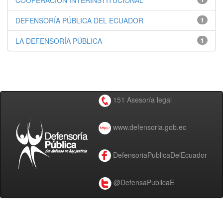
COOPERACIÓN INTERINSTITUCIONAL
DEFENSORÍA PÚBLICA DEL ECUADOR
1
LA DEFENSORÍA PÚBLICA
1
151 Asesoría legal
www.defensoria.gob.ec
DefensoriaPublicaDelEcuador
@DefensaPublicaE