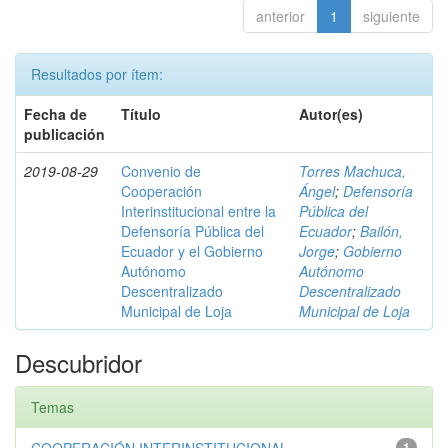
anterior
1
siguiente
Resultados por ítem:
Fecha de
Título
Autor(es)
publicación
2019-08-29
Convenio de
Torres Machuca,
Cooperación
Ángel
;
Defensoría
Interinstitucional entre la
Pública del
Defensoría Pública del
Ecuador
;
Bailón,
Ecuador y el Gobierno
Jorge
;
Gobierno
Autónomo
Autónomo
Descentralizado
Descentralizado
Municipal de Loja
Municipal de Loja
Descubridor
Temas
1