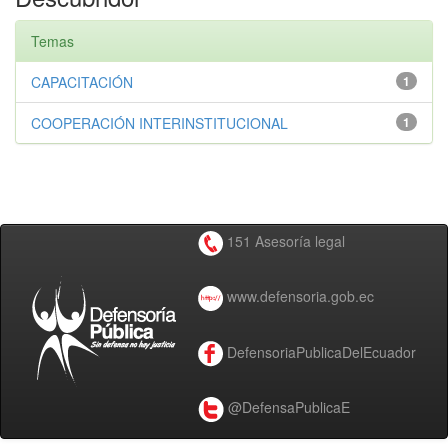
Temas
CAPACITACIÓN
1
COOPERACIÓN INTERINSTITUCIONAL
1
151 Asesoría legal
www.defensoria.gob.ec
DefensoriaPublicaDelEcuador
@DefensaPublicaE