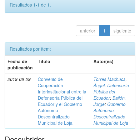
Resultados 1-1 de 1.
anterior
1
siguiente
Resultados por ítem:
Fecha de
Título
Autor(es)
publicación
2019-08-29
Convenio de
Torres Machuca,
Cooperación
Ángel
;
Defensoría
Interinstitucional entre la
Pública del
Defensoría Pública del
Ecuador
;
Bailón,
Ecuador y el Gobierno
Jorge
;
Gobierno
Autónomo
Autónomo
Descentralizado
Descentralizado
Municipal de Loja
Municipal de Loja
Descubridor