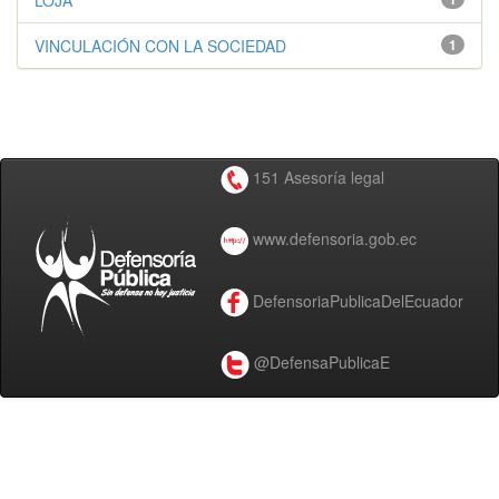
LOJA
VINCULACIÓN CON LA SOCIEDAD
1
151 Asesoría legal
www.defensoria.gob.ec
DefensoriaPublicaDelEcuador
@DefensaPublicaE