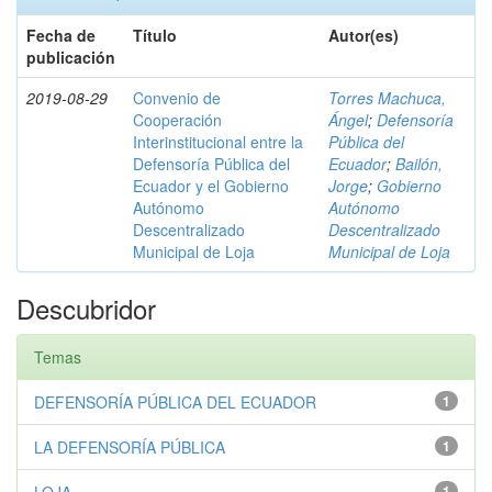
Fecha de
Título
Autor(es)
publicación
2019-08-29
Convenio de
Torres Machuca,
Cooperación
Ángel
;
Defensoría
Interinstitucional entre la
Pública del
Defensoría Pública del
Ecuador
;
Bailón,
Ecuador y el Gobierno
Jorge
;
Gobierno
Autónomo
Autónomo
Descentralizado
Descentralizado
Municipal de Loja
Municipal de Loja
Descubridor
Temas
DEFENSORÍA PÚBLICA DEL ECUADOR
1
LA DEFENSORÍA PÚBLICA
1
1