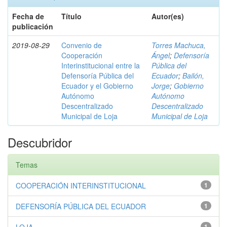
Fecha de
Título
Autor(es)
publicación
2019-08-29
Convenio de
Torres Machuca,
Cooperación
Ángel
;
Defensoría
Interinstitucional entre la
Pública del
Defensoría Pública del
Ecuador
;
Bailón,
Ecuador y el Gobierno
Jorge
;
Gobierno
Autónomo
Autónomo
Descentralizado
Descentralizado
Municipal de Loja
Municipal de Loja
Descubridor
Temas
COOPERACIÓN INTERINSTITUCIONAL
1
DEFENSORÍA PÚBLICA DEL ECUADOR
1
1