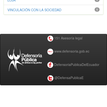
LOJA
VINCULACIÓN CON LA SOCIEDAD
1
151 Asesoría legal
www.defensoria.gob.ec
DefensoriaPublicaDelEcuador
@DefensaPublicaE