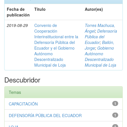
Fecha de
Título
Autor(es)
publicación
2019-08-29
Convenio de
Torres Machuca,
Cooperación
Ángel
;
Defensoría
Interinstitucional entre la
Pública del
Defensoría Pública del
Ecuador
;
Bailón,
Ecuador y el Gobierno
Jorge
;
Gobierno
Autónomo
Autónomo
Descentralizado
Descentralizado
Municipal de Loja
Municipal de Loja
Descubridor
Temas
CAPACITACIÓN
1
DEFENSORÍA PÚBLICA DEL ECUADOR
1
1