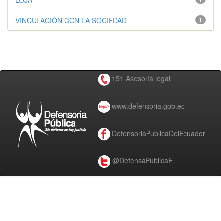
LOJA
VINCULACIÓN CON LA SOCIEDAD
1
151 Asesoría legal
www.defensoria.gob.ec
DefensoriaPublicaDelEcuador
@DefensaPublicaE