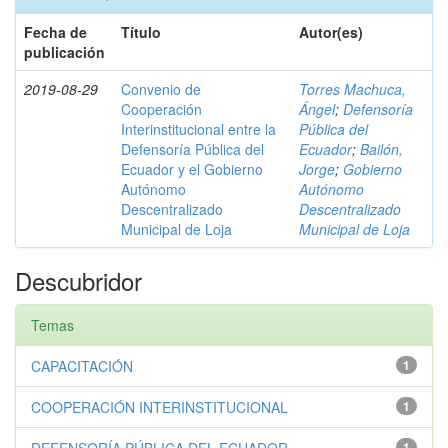
Fecha de
Título
Autor(es)
publicación
2019-08-29
Convenio de
Torres Machuca,
Cooperación
Ángel
;
Defensoría
Interinstitucional entre la
Pública del
Defensoría Pública del
Ecuador
;
Bailón,
Ecuador y el Gobierno
Jorge
;
Gobierno
Autónomo
Autónomo
Descentralizado
Descentralizado
Municipal de Loja
Municipal de Loja
Descubridor
Temas
CAPACITACIÓN
1
COOPERACIÓN INTERINSTITUCIONAL
1
1