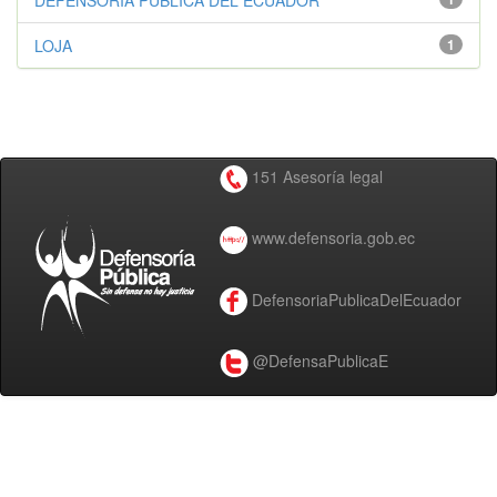
DEFENSORÍA PÚBLICA DEL ECUADOR
LOJA
1
151 Asesoría legal
www.defensoria.gob.ec
DefensoriaPublicaDelEcuador
@DefensaPublicaE