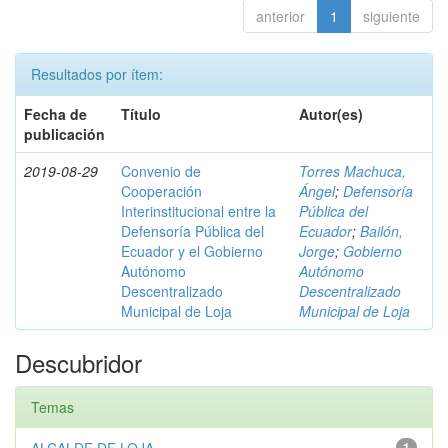
anterior
1
siguiente
Resultados por ítem:
Fecha de
Título
Autor(es)
publicación
2019-08-29
Convenio de
Torres Machuca,
Cooperación
Ángel
;
Defensoría
Interinstitucional entre la
Pública del
Defensoría Pública del
Ecuador
;
Bailón,
Ecuador y el Gobierno
Jorge
;
Gobierno
Autónomo
Autónomo
Descentralizado
Descentralizado
Municipal de Loja
Municipal de Loja
Descubridor
Temas
1