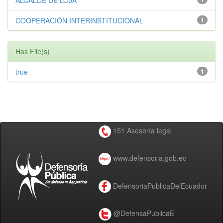
ALCALDE DE LOJA
COOPERACIÓN INTERINSTITUCIONAL
1
Has File(s)
true
1
151 Asesoría legal
www.defensoria.gob.ec
DefensoriaPublicaDelEcuador
@DefensaPublicaE