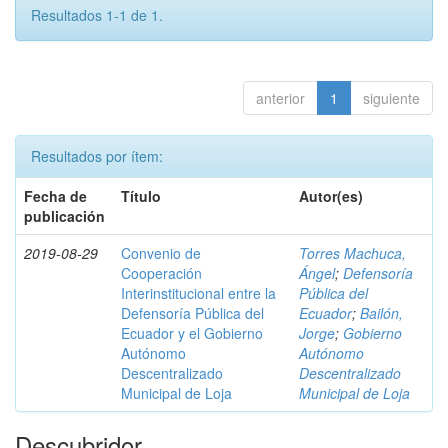
Resultados 1-1 de 1.
anterior
1
siguiente
Resultados por ítem:
Fecha de
Título
Autor(es)
publicación
2019-08-29
Convenio de
Torres Machuca,
Cooperación
Ángel
;
Defensoría
Interinstitucional entre la
Pública del
Defensoría Pública del
Ecuador
;
Bailón,
Ecuador y el Gobierno
Jorge
;
Gobierno
Autónomo
Autónomo
Descentralizado
Descentralizado
Municipal de Loja
Municipal de Loja
Descubridor