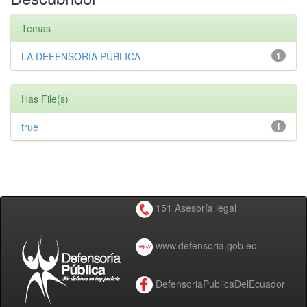
Temas
LA DEFENSORÍA PÚBLICA
1
Has File(s)
true
1
151 Asesoría legal
www.defensoria.gob.ec
DefensoriaPublicaDelEcuador