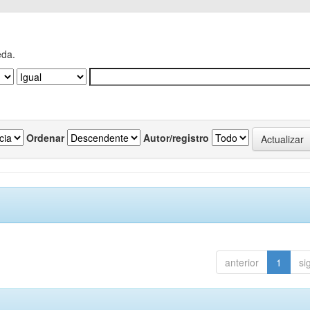
eda.
Ordenar
Autor/registro
anterior
1
si