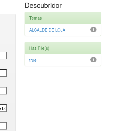
Descubridor
Temas
ALCALDE DE LOJA
1
Has File(s)
true
1