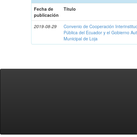
Fecha de
Título
publicación
2019-08-29
Convenio de Cooperación Interinstituc
Pública del Ecuador y el Gobierno A
Municipal de Loja