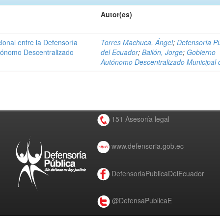
Autor(es)
ional entre la Defensoría
Torres Machuca, Ángel
;
Defensoría Pú
utónomo Descentralizado
del Ecuador
;
Bailón, Jorge
;
Gobierno
Autónomo Descentralizado Municipal 
151 Asesoría legal
www.defensoria.gob.ec
DefensoriaPublicaDelEcuador
@DefensaPublicaE