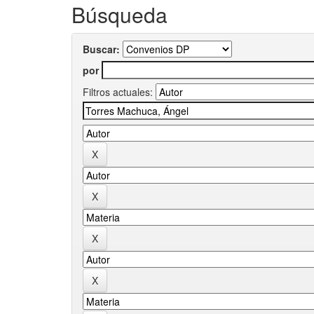
Búsqueda
Buscar:
por
Filtros actuales: