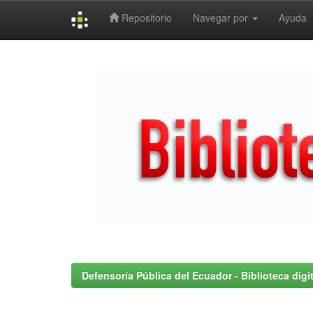
Repositorio
Navegar por
Ayuda
Skip
navigation
Defensoría Pública del Ecuador - Biblioteca digit