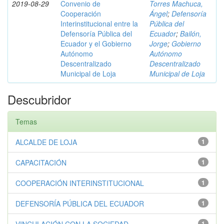
2019-08-29
Convenio de
Torres Machuca,
Cooperación
Ángel
;
Defensoría
Interinstitucional entre la
Pública del
Defensoría Pública del
Ecuador
;
Bailón,
Ecuador y el Gobierno
Jorge
;
Gobierno
Autónomo
Autónomo
Descentralizado
Descentralizado
Municipal de Loja
Municipal de Loja
Descubridor
Temas
ALCALDE DE LOJA
1
CAPACITACIÓN
1
COOPERACIÓN INTERINSTITUCIONAL
1
DEFENSORÍA PÚBLICA DEL ECUADOR
1
1