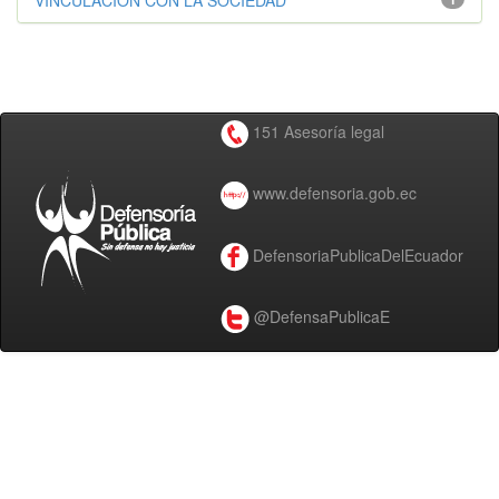
VINCULACIÓN CON LA SOCIEDAD
151 Asesoría legal
www.defensoria.gob.ec
DefensoriaPublicaDelEcuador
@DefensaPublicaE