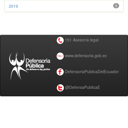
2019
1
151 Asesoría legal
www.defensoria.gob.ec
DefensoriaPublicaDelEcuador
@DefensaPublicaE