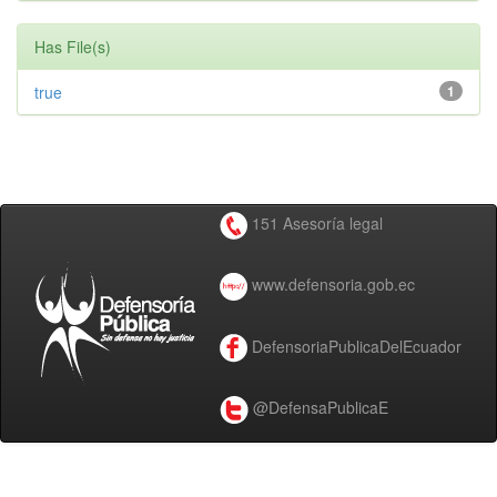
Has File(s)
true
1
151 Asesoría legal
www.defensoria.gob.ec
DefensoriaPublicaDelEcuador
@DefensaPublicaE