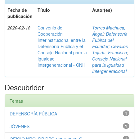
Fecha de
Título
Autor(es)
publicación
2020-02-18
Convenio de
Torres Machuca,
Cooperación
Ángel
;
Defensoría
Interinstitucional entre la
Pública del
Defensoría Pública y el
Ecuador
;
Cevallos
Consejo Nacional para la
Tejada, Francisco
;
Igualdad
Consejo Nacional
Intergeneracional - CNII
para la Igualdad
Intergeneracional
Descubridor
Temas
DEFENSORÍA PÚBLICA
1
JÓVENES
1
1