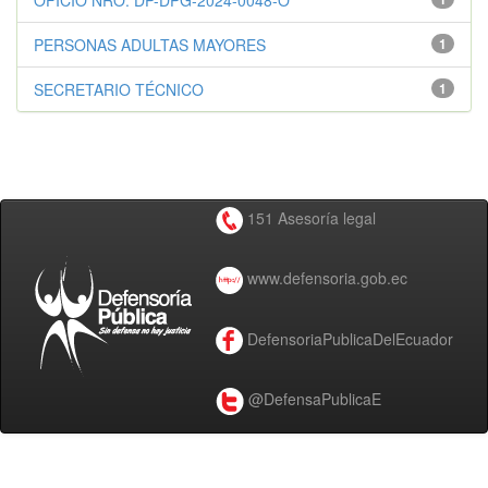
OFICIO NRO. DP-DPG-2024-0048-O
PERSONAS ADULTAS MAYORES
1
SECRETARIO TÉCNICO
1
151 Asesoría legal
www.defensoria.gob.ec
DefensoriaPublicaDelEcuador
@DefensaPublicaE