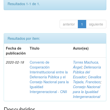
Resultados 1-1 de 1.
anterior
1
siguiente
Resultados por ítem:
Fecha de
Título
Autor(es)
publicación
2020-02-18
Convenio de
Torres Machuca,
Cooperación
Ángel
;
Defensoría
Interinstitucional entre la
Pública del
Defensoría Pública y el
Ecuador
;
Cevallos
Consejo Nacional para la
Tejada, Francisco
;
Igualdad
Consejo Nacional
Intergeneracional - CNII
para la Igualdad
Intergeneracional
Descubridor