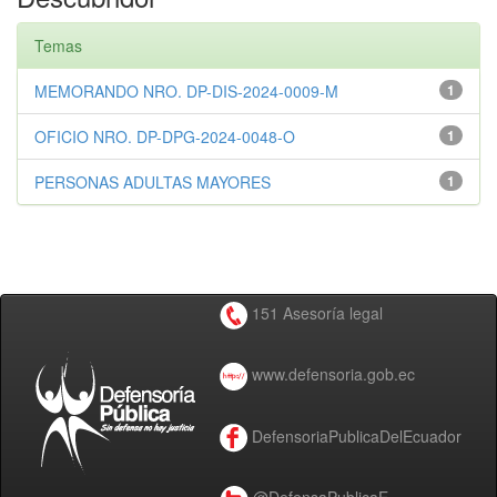
Temas
MEMORANDO NRO. DP-DIS-2024-0009-M
1
OFICIO NRO. DP-DPG-2024-0048-O
1
PERSONAS ADULTAS MAYORES
1
151 Asesoría legal
www.defensoria.gob.ec
DefensoriaPublicaDelEcuador