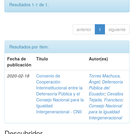
Resultados 1-1 de 1.
anterior
1
siguiente
Resultados por ítem:
Fecha de
Título
Autor(es)
publicación
2020-02-18
Convenio de
Torres Machuca,
Cooperación
Ángel
;
Defensoría
Interinstitucional entre la
Pública del
Defensoría Pública y el
Ecuador
;
Cevallos
Consejo Nacional para la
Tejada, Francisco
;
Igualdad
Consejo Nacional
Intergeneracional - CNII
para la Igualdad
Intergeneracional
Descubridor