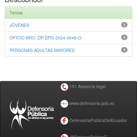
Temas
JÓVENES
1
OFICIO NRO. DP-DPG-2024-0048-O
1
PERSONAS ADULTAS MAYORES
1
151 Asesoría legal
www.defensoria.gob.ec
DefensoriaPublicaDelEcuador