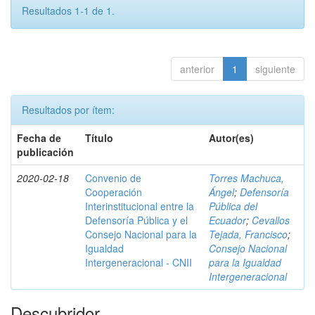
Resultados 1-1 de 1.
anterior
1
siguiente
Resultados por ítem:
Fecha de
Título
Autor(es)
publicación
2020-02-18
Convenio de
Torres Machuca,
Cooperación
Ángel
;
Defensoría
Interinstitucional entre la
Pública del
Defensoría Pública y el
Ecuador
;
Cevallos
Consejo Nacional para la
Tejada, Francisco
;
Igualdad
Consejo Nacional
Intergeneracional - CNII
para la Igualdad
Intergeneracional
Descubridor