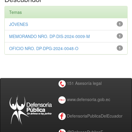
Temas
JÓVENES
1
MEMORANDO NRO. DP-DIS-2024-0009-M
1
OFICIO NRO. DP-DPG-2024-0048-O
1
151 Asesoría legal
www.defensoria.gob.ec
DefensoriaPublicaDelEcuador