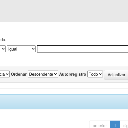
eda.
Ordenar
Autor/registro
anterior
1
si