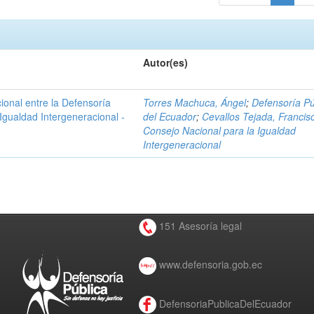
Autor(es)
ional entre la Defensoría
Torres Machuca, Ángel
;
Defensoría Pú
 Igualdad Intergeneracional -
del Ecuador
;
Cevallos Tejada, Francis
Consejo Nacional para la Igualdad
Intergeneracional
151 Asesoría legal
www.defensoria.gob.ec
DefensoriaPublicaDelEcuador