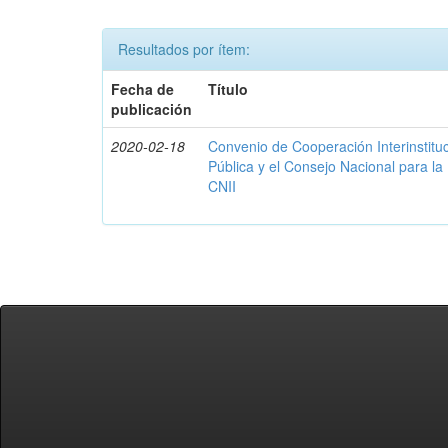
Resultados por ítem:
Fecha de
Título
publicación
2020-02-18
Convenio de Cooperación Interinstituc
Pública y el Consejo Nacional para la
CNII