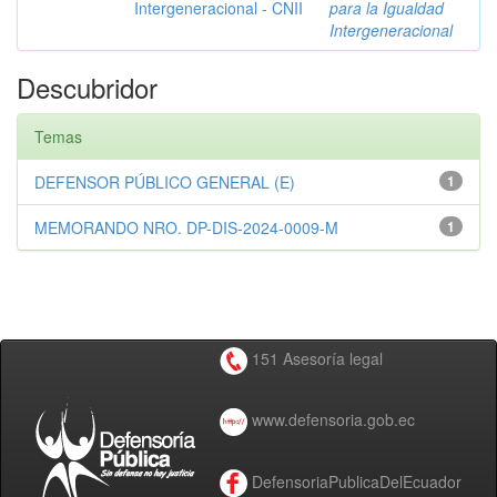
Intergeneracional - CNII
para la Igualdad
Intergeneracional
Descubridor
Temas
DEFENSOR PÚBLICO GENERAL (E)
1
MEMORANDO NRO. DP-DIS-2024-0009-M
1
151 Asesoría legal
www.defensoria.gob.ec
DefensoriaPublicaDelEcuador