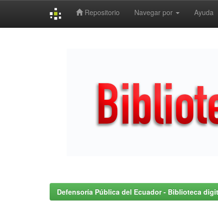
Repositorio
Navegar por
Ayuda
Skip
navigation
Defensoría Pública del Ecuador - Biblioteca digit