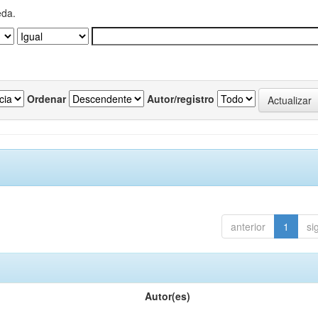
eda.
Ordenar
Autor/registro
anterior
1
si
Autor(es)