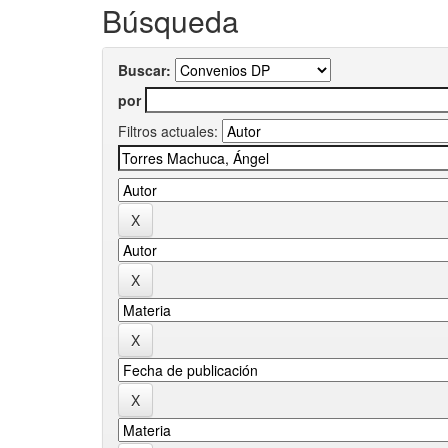
Búsqueda
Buscar:
por
Filtros actuales: