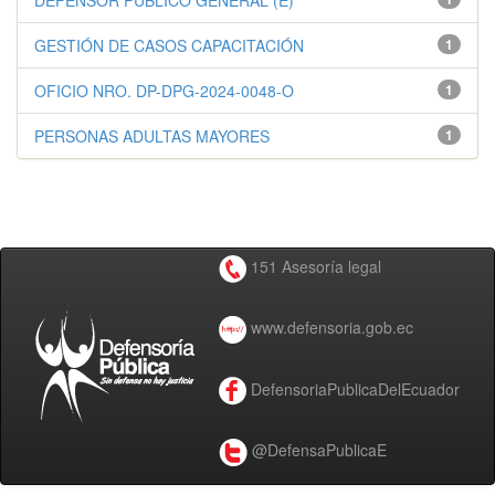
DEFENSOR PÚBLICO GENERAL (E)
GESTIÓN DE CASOS CAPACITACIÓN
1
OFICIO NRO. DP-DPG-2024-0048-O
1
PERSONAS ADULTAS MAYORES
1
151 Asesoría legal
www.defensoria.gob.ec
DefensoriaPublicaDelEcuador
@DefensaPublicaE