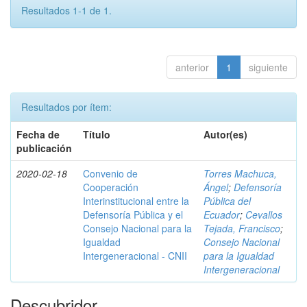
Resultados 1-1 de 1.
anterior
1
siguiente
Resultados por ítem:
Fecha de
Título
Autor(es)
publicación
2020-02-18
Convenio de
Torres Machuca,
Cooperación
Ángel
;
Defensoría
Interinstitucional entre la
Pública del
Defensoría Pública y el
Ecuador
;
Cevallos
Consejo Nacional para la
Tejada, Francisco
;
Igualdad
Consejo Nacional
Intergeneracional - CNII
para la Igualdad
Intergeneracional
Descubridor