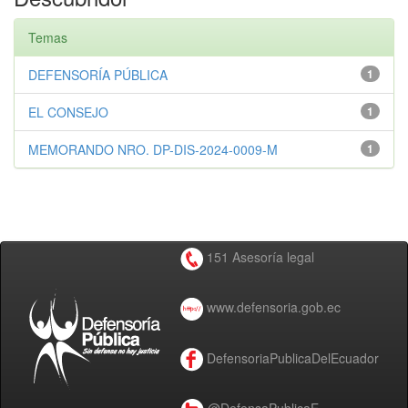
Temas
DEFENSORÍA PÚBLICA
1
EL CONSEJO
1
MEMORANDO NRO. DP-DIS-2024-0009-M
1
151 Asesoría legal
www.defensoria.gob.ec
DefensoriaPublicaDelEcuador