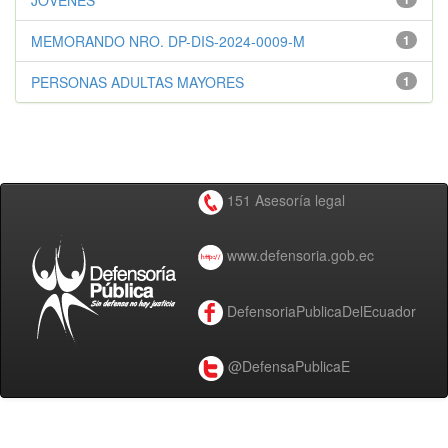
JÓVENES
MEMORANDO NRO. DP-DIS-2024-0009-M
1
PERSONAS ADULTAS MAYORES
1
151 Asesoría legal
www.defensoria.gob.ec
DefensoriaPublicaDelEcuador
@DefensaPublicaE