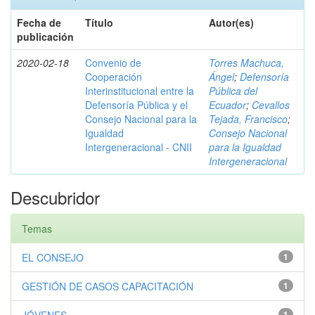
Fecha de
Título
Autor(es)
publicación
2020-02-18
Convenio de
Torres Machuca,
Cooperación
Ángel
;
Defensoría
Interinstitucional entre la
Pública del
Defensoría Pública y el
Ecuador
;
Cevallos
Consejo Nacional para la
Tejada, Francisco
;
Igualdad
Consejo Nacional
Intergeneracional - CNII
para la Igualdad
Intergeneracional
Descubridor
Temas
EL CONSEJO
1
GESTIÓN DE CASOS CAPACITACIÓN
1
1