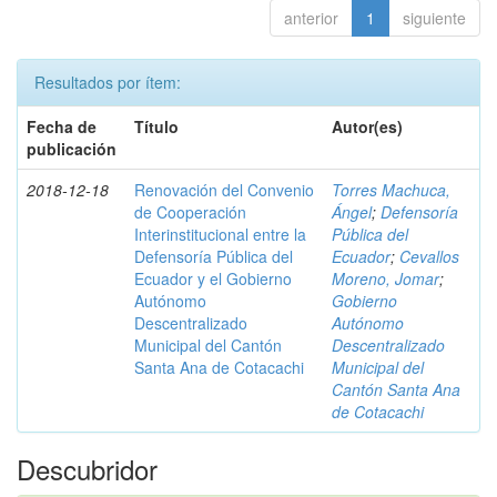
anterior
1
siguiente
Resultados por ítem:
Fecha de
Título
Autor(es)
publicación
2018-12-18
Renovación del Convenio
Torres Machuca,
de Cooperación
Ángel
;
Defensoría
Interinstitucional entre la
Pública del
Defensoría Pública del
Ecuador
;
Cevallos
Ecuador y el Gobierno
Moreno, Jomar
;
Autónomo
Gobierno
Descentralizado
Autónomo
Municipal del Cantón
Descentralizado
Santa Ana de Cotacachi
Municipal del
Cantón Santa Ana
de Cotacachi
Descubridor