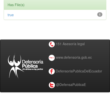
Has File(s)
true
1
151 Asesoría legal
www.defensoria.gob.ec
DefensoriaPublicaDelEcuador
@DefensaPublicaE