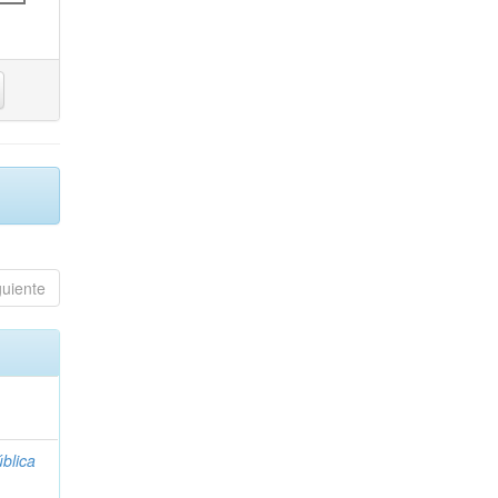
guiente
blica
;