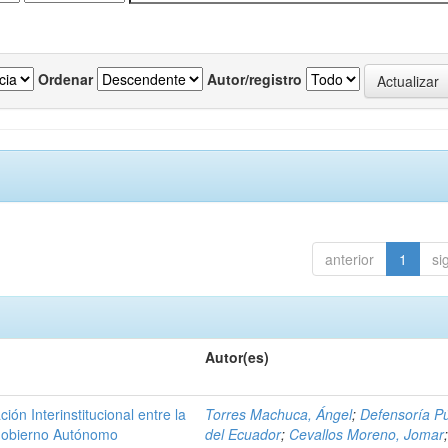
Ordenar
Autor/registro
anterior
1
si
Autor(es)
n Interinstitucional entre la
Torres Machuca, Ángel
;
Defensoría Pú
 Gobierno Autónomo
del Ecuador
;
Cevallos Moreno, Jomar