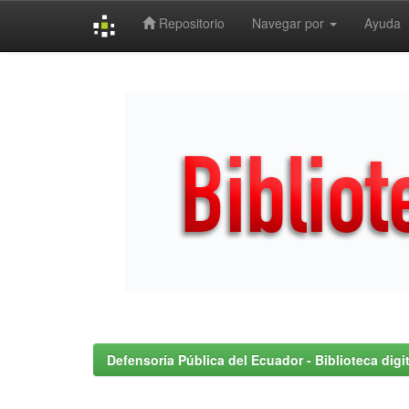
Repositorio
Navegar por
Ayuda
Skip
navigation
Defensoría Pública del Ecuador - Biblioteca digit