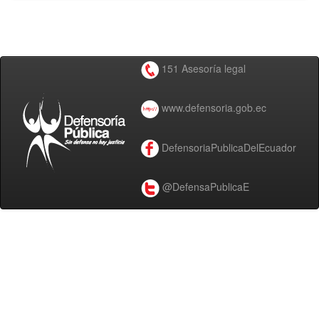
151 Asesoría legal
www.defensoria.gob.ec
DefensoriaPublicaDelEcuador
@DefensaPublicaE