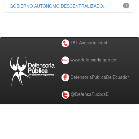
GOBIERNO AUTÓNOMO DESCENTRALIZADO...
1
151 Asesoría legal
www.defensoria.gob.ec
DefensoriaPublicaDelEcuador
@DefensaPublicaE