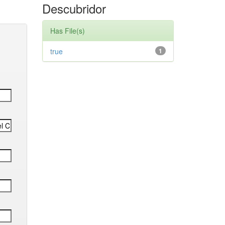
Descubridor
Has File(s)
true
1