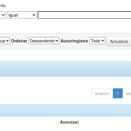
eda.
Ordenar
Autor/registro
anterior
1
si
Autor(es)