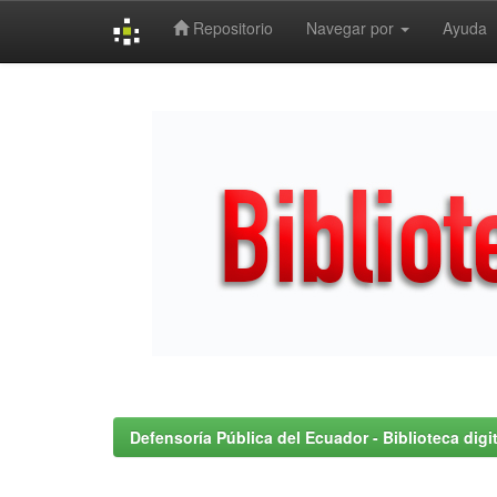
Repositorio
Navegar por
Ayuda
Skip
navigation
Defensoría Pública del Ecuador - Biblioteca digit