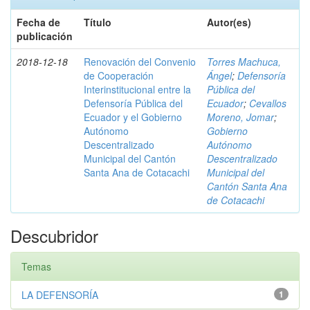
Fecha de
Título
Autor(es)
publicación
2018-12-18
Renovación del Convenio
Torres Machuca,
de Cooperación
Ángel
;
Defensoría
Interinstitucional entre la
Pública del
Defensoría Pública del
Ecuador
;
Cevallos
Ecuador y el Gobierno
Moreno, Jomar
;
Autónomo
Gobierno
Descentralizado
Autónomo
Municipal del Cantón
Descentralizado
Santa Ana de Cotacachi
Municipal del
Cantón Santa Ana
de Cotacachi
Descubridor
Temas
LA DEFENSORÍA
1