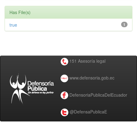
Has File(s)
true
1
151 Asesoría legal
www.defensoria.gob.ec
DefensoriaPublicaDelEcuador
@DefensaPublicaE