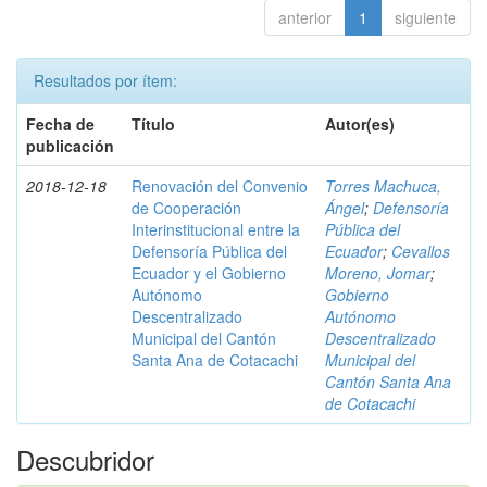
anterior
1
siguiente
Resultados por ítem:
Fecha de
Título
Autor(es)
publicación
2018-12-18
Renovación del Convenio
Torres Machuca,
de Cooperación
Ángel
;
Defensoría
Interinstitucional entre la
Pública del
Defensoría Pública del
Ecuador
;
Cevallos
Ecuador y el Gobierno
Moreno, Jomar
;
Autónomo
Gobierno
Descentralizado
Autónomo
Municipal del Cantón
Descentralizado
Santa Ana de Cotacachi
Municipal del
Cantón Santa Ana
de Cotacachi
Descubridor