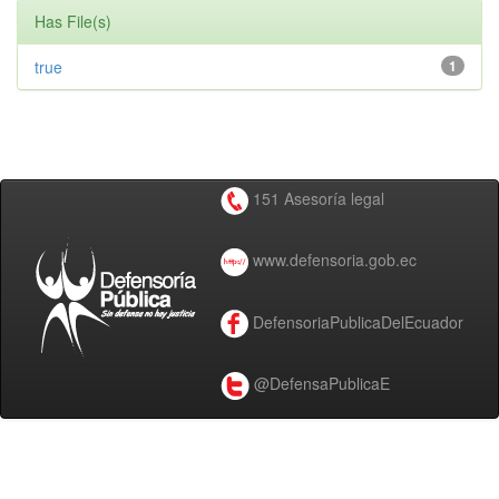
Has File(s)
true
1
151 Asesoría legal
www.defensoria.gob.ec
DefensoriaPublicaDelEcuador
@DefensaPublicaE