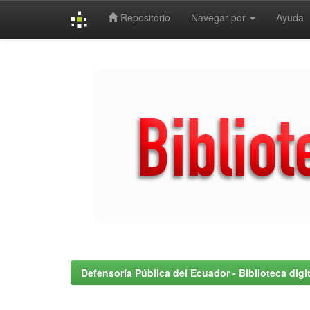
Repositorio
Navegar por
Ayuda
Skip
navigation
Defensoría Pública del Ecuador - Biblioteca digit