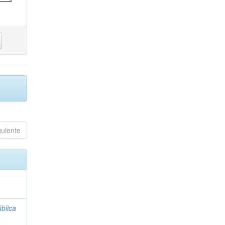
guiente
blica
;