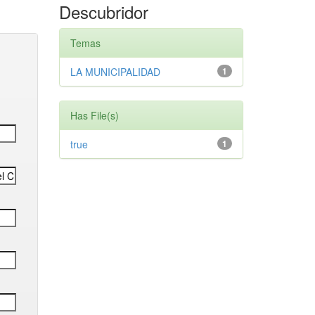
Descubridor
Temas
LA MUNICIPALIDAD
1
Has File(s)
true
1