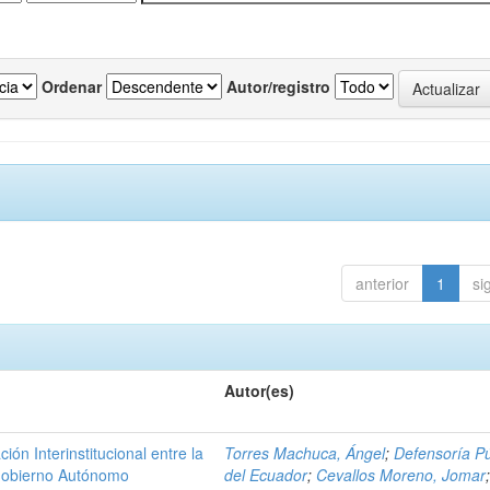
Ordenar
Autor/registro
anterior
1
si
Autor(es)
n Interinstitucional entre la
Torres Machuca, Ángel
;
Defensoría Pú
 Gobierno Autónomo
del Ecuador
;
Cevallos Moreno, Jomar