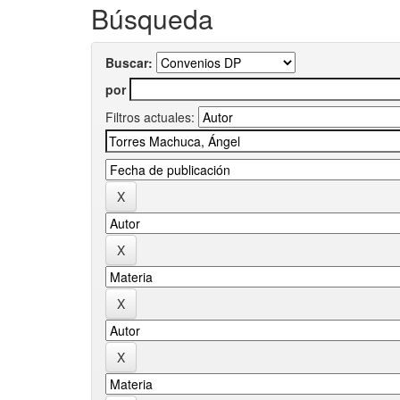
Búsqueda
Buscar:
por
Filtros actuales: