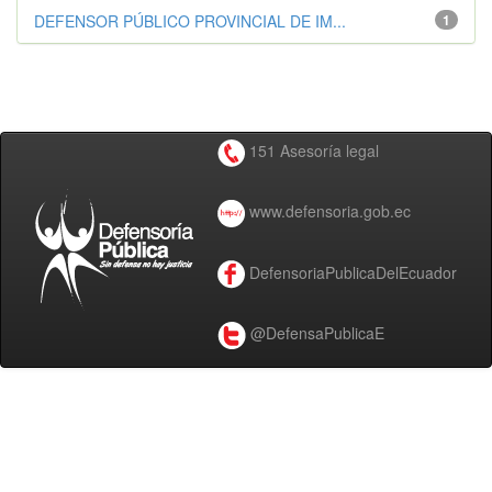
DEFENSOR PÚBLICO PROVINCIAL DE IM...
1
151 Asesoría legal
www.defensoria.gob.ec
DefensoriaPublicaDelEcuador
@DefensaPublicaE